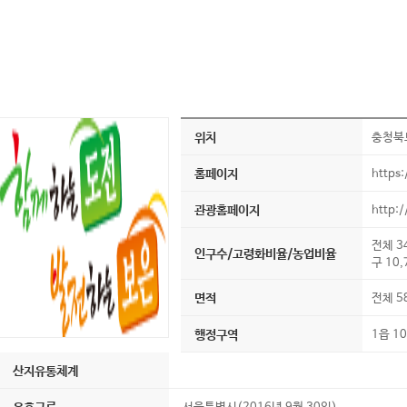
위치
충청북도
홈페이지
https
관광홈페이지
http:
전체 3
인구수/고령화비율/농업비율
구 10,
면적
전체 5
행정구역
1읍 1
산지유통체계