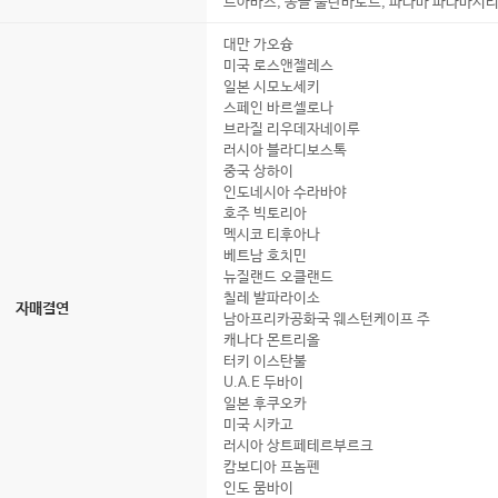
르아바스, 몽골 울란바토르, 파나마 파나마시
대만 가오슝
미국 로스앤젤레스
일본 시모노세키
스페인 바르셀로나
브라질 리우데자네이루
러시아 블라디보스톡
중국 상하이
인도네시아 수라바야
호주 빅토리아
멕시코 티후아나
베트남 호치민
뉴질랜드 오클랜드
칠레 발파라이소
자매결연
남아프리카공화국 웨스턴케이프 주
캐나다 몬트리올
터키 이스탄불
U.A.E 두바이
일본 후쿠오카
미국 시카고
러시아 상트페테르부르크
캄보디아 프놈펜
인도 뭄바이