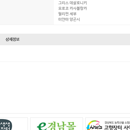
그리스 데살로니키
모로코 카사블랑카
필리핀 세부
미얀마 양곤시
상세정보