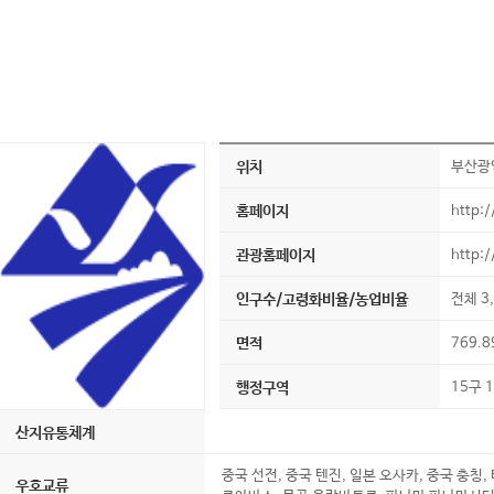
위치
부산광역
홈페이지
http:
관광홈페이지
http:/
인구수/고령화비율/농업비율
전체 3
면적
769.
행정구역
15구 
산지유통체계
중국 선전, 중국 텐진, 일본 오사카, 중국 충칭,
우호교류